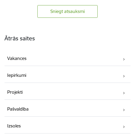
Sniegt atsauksmi
Kājene
Ātrās saites
Vakances
Iepirkumi
Projekti
Pašvaldība
Izsoles