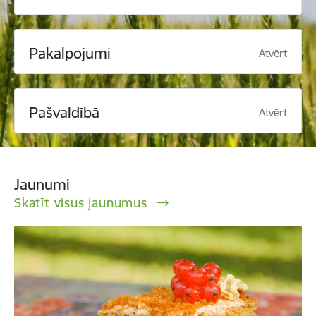
Pakalpojumi
Atvērt
Pašvaldībā
Atvērt
Jaunumi
Skatīt visus jaunumus