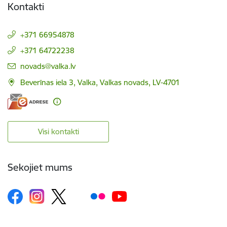
Kontakti
+371 66954878
+371 64722238
E-pasts:
novads@valka.lv
Beverīnas iela 3, Valka, Valkas novads, LV-4701
Visi kontakti
Sekojiet mums