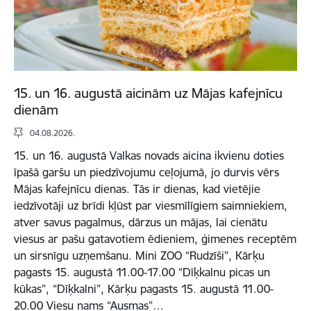
15. un 16. augustā aicinām uz Mājas kafejnīcu
dienām
04.08.2026.
15. un 16. augustā Valkas novads aicina ikvienu doties
īpašā garšu un piedzīvojumu ceļojumā, jo durvis vērs
Mājas kafejnīcu dienas. Tās ir dienas, kad vietējie
iedzīvotāji uz brīdi kļūst par viesmīlīgiem saimniekiem,
atver savus pagalmus, dārzus un mājas, lai cienātu
viesus ar pašu gatavotiem ēdieniem, ģimenes receptēm
un sirsnīgu uzņemšanu. Mini ZOO “Rudzīši”, Kārķu
pagasts 15. augustā 11.00-17.00 “Dīķkalnu picas un
kūkas”, “Dīķkalni”, Kārķu pagasts 15. augustā 11.00-
20.00 Viesu nams “Ausmas”…