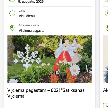
8. augusts, 2026
Laiks
Visu dienu
Atrašanās vieta
Vijciema pagasts
Vijciema pagastam – 802! "Satikšanās
Ak
Vijciemā"
M