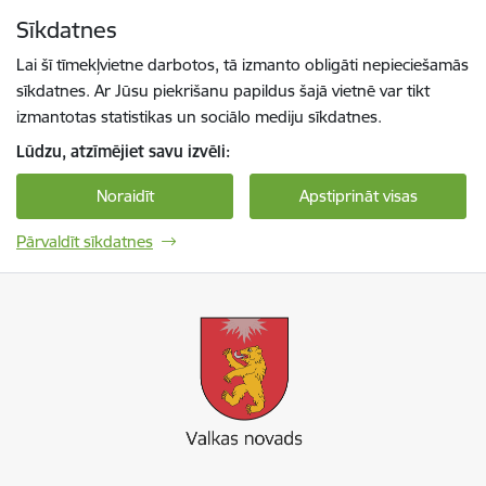
Pāriet uz lapas saturu
Sīkdatnes
Spied
lai meklētu
Enter
Lai šī tīmekļvietne darbotos, tā izmanto obligāti nepieciešamās
sīkdatnes. Ar Jūsu piekrišanu papildus šajā vietnē var tikt
izmantotas statistikas un sociālo mediju sīkdatnes.
Lūdzu, atzīmējiet savu izvēli:
Noraidīt
Apstiprināt visas
Pārvaldīt sīkdatnes
Valkas novada pašvaldība