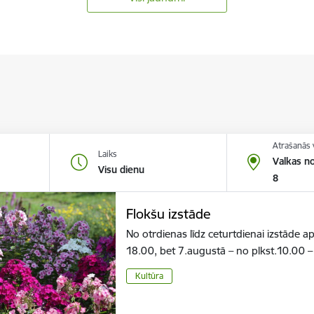
Atrašanās 
Laiks
Valkas no
Visu dienu
8
Flokšu izstāde
No otrdienas līdz ceturtdienai izstāde a
18.00, bet 7.augustā – no plkst.10.00 
Kultūra