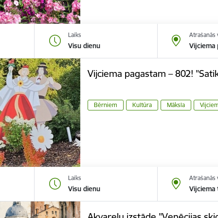
Laiks
Atrašanās 
Visu dienu
Vijciema
Vijciema pagastam – 802! "Sati
Bērniem
Kultūra
Māksla
Vijcie
Laiks
Atrašanās 
Visu dienu
Vijciema
Akvareļu izstāde "Venēcijas ski