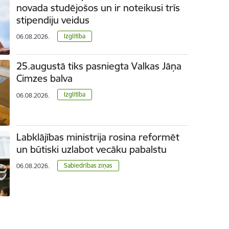
novada studējošos un ir noteikusi trīs
stipendiju veidus
Izglītība
06.08.2026.
25.augustā tiks pasniegta Valkas Jāņa
Cimzes balva
Izglītība
06.08.2026.
Labklājības ministrija rosina reformēt
un būtiski uzlabot vecāku pabalstu
Sabiedrības ziņas
06.08.2026.