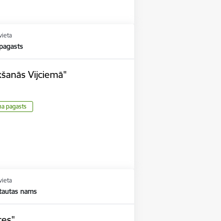
vieta
 pagasts
kšanās Vijciemā"
ma pagasts
vieta
 tautas nams
ces"