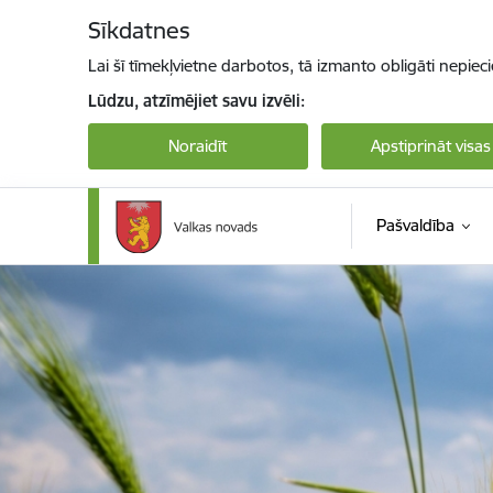
Pāriet uz lapas saturu
Sīkdatnes
Lai šī tīmekļvietne darbotos, tā izmanto obligāti nepiec
Lūdzu, atzīmējiet savu izvēli:
Noraidīt
Apstiprināt visas
Pašvaldība
Valkas novada pašvaldība