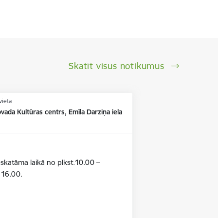
Skatīt visus notikumus
vieta
vada Kultūras centrs, Emīla Darziņa iela
pskatāma laikā no plkst.10.00 –
– 16.00.