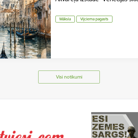
Māksla
Vijciema pagasts
Visi notikumi