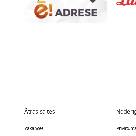
Kājene
Ātrās saites
Noderīg
Vakances
Privātuma