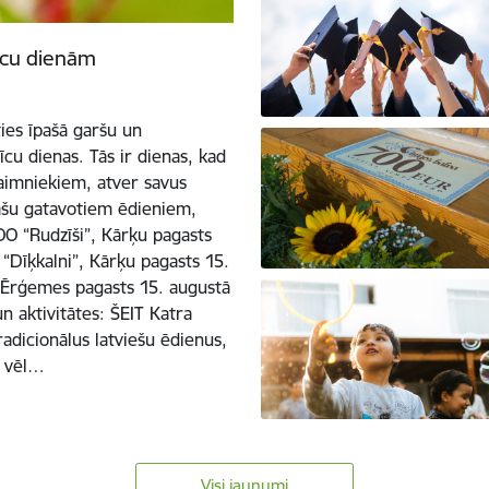
īcu dienām
ies īpašā garšu un
cu dienas. Tās ir dienas, kad
 saimniekiem, atver savus
pašu gatavotiem ēdieniem,
O “Rudzīši”, Kārķu pagasts
“Dīķkalni”, Kārķu pagasts 15.
 Ērģemes pagasts 15. augustā
 aktivitātes: ŠEIT Katra
radicionālus latviešu ēdienus,
t vēl…
Visi jaunumi