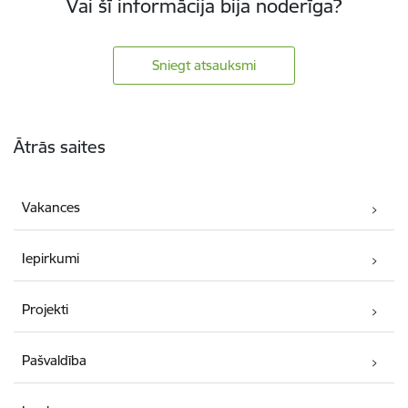
Vai šī informācija bija noderīga?
Sniegt atsauksmi
Kājene
Ātrās saites
Vakances
Iepirkumi
Projekti
Pašvaldība