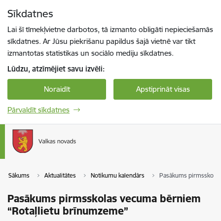
Pāriet uz lapas saturu
Sīkdatnes
Spied
lai meklētu
Enter
Lai šī tīmekļvietne darbotos, tā izmanto obligāti nepieciešamās
sīkdatnes. Ar Jūsu piekrišanu papildus šajā vietnē var tikt
izmantotas statistikas un sociālo mediju sīkdatnes.
Lūdzu, atzīmējiet savu izvēli:
Noraidīt
Apstiprināt visas
Pārvaldīt sīkdatnes
Sākums
Aktualitātes
Notikumu kalendārs
Pasākums pirmsskolas
Pasākums pirmsskolas vecuma bērniem
“Rotaļlietu brīnumzeme”