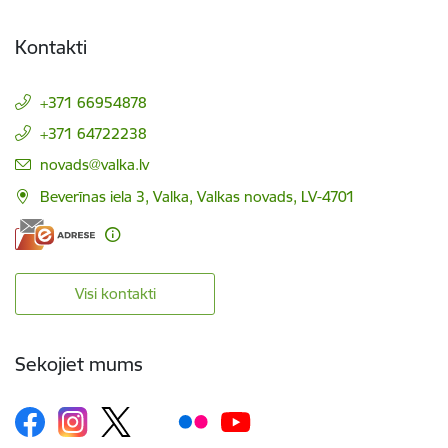
Kontakti
+371 66954878
+371 64722238
E-pasts:
novads@valka.lv
Beverīnas iela 3, Valka, Valkas novads, LV-4701
Visi kontakti
Sekojiet mums