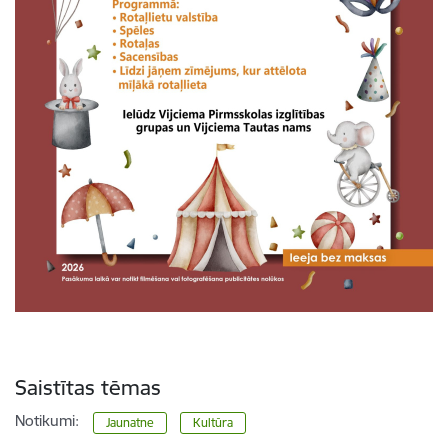
Saistītas tēmas
Notikumi:
Jaunatne
Kultūra