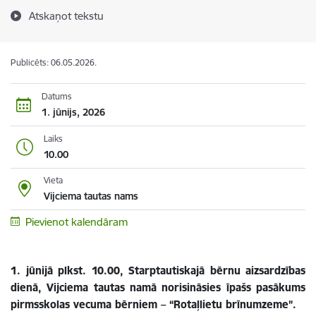
Atskaņot tekstu
Publicēts: 06.05.2026.
Datums
1. jūnijs, 2026
Laiks
10.00
Vieta
Vijciema tautas nams
Pievienot kalendāram
1. jūnijā plkst. 10.00, Starptautiskajā bērnu aizsardzības
dienā, Vijciema tautas namā norisināsies īpašs pasākums
pirmsskolas vecuma bērniem – “Rotaļlietu brīnumzeme”.