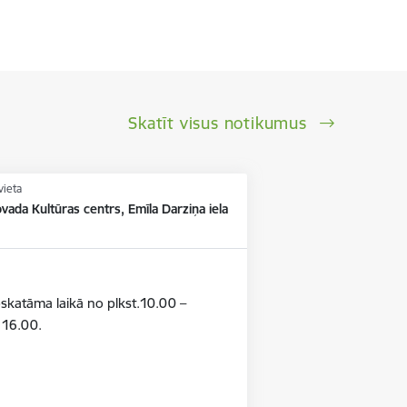
Skatīt visus notikumus
vieta
vada Kultūras centrs, Emīla Darziņa iela
pskatāma laikā no plkst.10.00 –
– 16.00.