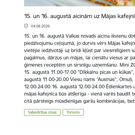
15. un 16. augustā aicinām uz Mājas kafejn
04.08.2026.
15. un 16. augustā Valkas novads aicina ikvienu dot
piedzīvojumu ceļojumā, jo durvis vērs Mājas kafejnī
vietējie iedzīvotāji uz brīdi kļūst par viesmīlīgiem
pagalmus, dārzus un mājas, lai cienātu viesus ar 
ģimenes receptēm un sirsnīgu uzņemšanu. Mini ZO
15. augustā 11.00-17.00 “Dīķkalnu picas un kūkas”, 
augustā 11.00-20.00 Viesu nams “Ausmas”, Omuļi,
12.00-24.00 16. augustā 12.00-24.00 Ēdienkartes un
mājas kafejnīca būs atšķirīga - vienā varēs baudīt t
citā pārsteigs mūsdienīgas garšu kombinācijas, be
Sabiedrības ziņas
Tūrisms