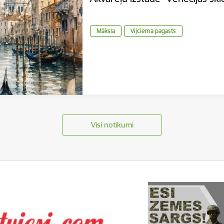
Māksla
Vijciema pagasts
Visi notikumi