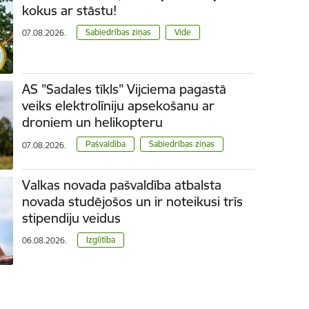
kokus ar stāstu!
Sabiedrības ziņas
Vide
07.08.2026.
AS "Sadales tīkls" Vijciema pagastā
veiks elektrolīniju apsekošanu ar
droniem un helikopteru
Pašvaldība
Sabiedrības ziņas
07.08.2026.
Valkas novada pašvaldība atbalsta
novada studējošos un ir noteikusi trīs
stipendiju veidus
Izglītība
06.08.2026.