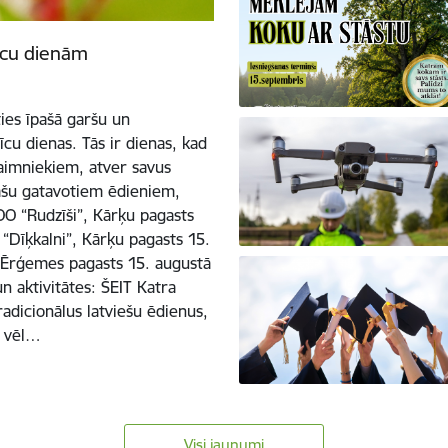
īcu dienām
ies īpašā garšu un
cu dienas. Tās ir dienas, kad
 saimniekiem, atver savus
pašu gatavotiem ēdieniem,
O “Rudzīši”, Kārķu pagasts
“Dīķkalni”, Kārķu pagasts 15.
 Ērģemes pagasts 15. augustā
 aktivitātes: ŠEIT Katra
radicionālus latviešu ēdienus,
t vēl…
Visi jaunumi