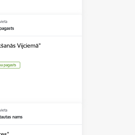
vieta
 pagasts
kšanās Vijciemā"
ma pagasts
vieta
 tautas nams
ces"