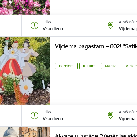
Laiks
Atrašanās 
Visu dienu
Vijciema
Vijciema pagastam – 802! "Sati
Bērniem
Kultūra
Māksla
Vijcie
Laiks
Atrašanās 
Visu dienu
Vijciema
Akvareļu izstāde "Venēcijas ski