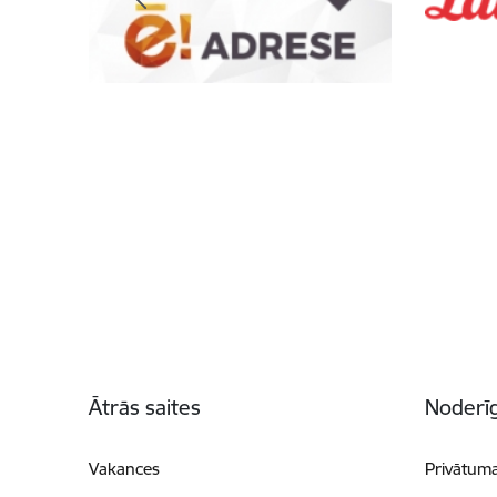
Kājene
Ātrās saites
Noderīg
Vakances
Privātuma