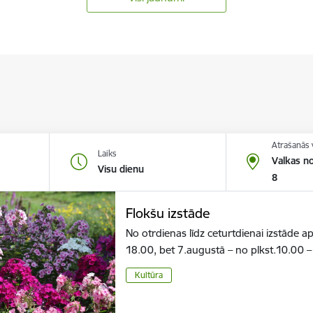
Atrašanās 
Laiks
Valkas no
Visu dienu
8
Flokšu izstāde
No otrdienas līdz ceturtdienai izstāde a
18.00, bet 7.augustā – no plkst.10.00 
Kultūra