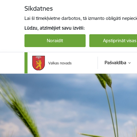
Pāriet uz lapas saturu
Sīkdatnes
Lai šī tīmekļvietne darbotos, tā izmanto obligāti nepiec
Lūdzu, atzīmējiet savu izvēli:
Noraidīt
Apstiprināt visas
Pašvaldība
Valkas novada pašvaldība