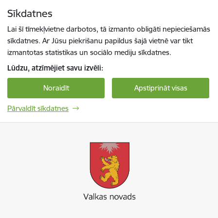
Pāriet uz lapas saturu
Sīkdatnes
Spied
lai meklētu
Enter
Lai šī tīmekļvietne darbotos, tā izmanto obligāti nepieciešamās
sīkdatnes. Ar Jūsu piekrišanu papildus šajā vietnē var tikt
izmantotas statistikas un sociālo mediju sīkdatnes.
Lūdzu, atzīmējiet savu izvēli:
Noraidīt
Apstiprināt visas
Pārvaldīt sīkdatnes
Valkas novada pašvaldība