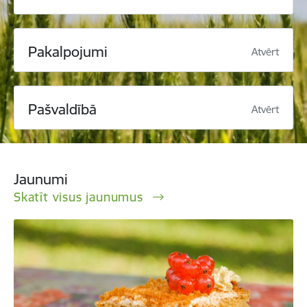
Pakalpojumi
Atvērt
Pašvaldībā
Atvērt
Jaunumi
Skatīt visus jaunumus