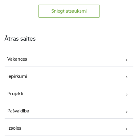
Sniegt atsauksmi
Kājene
Ātrās saites
Vakances
Iepirkumi
Projekti
Pašvaldība
Izsoles