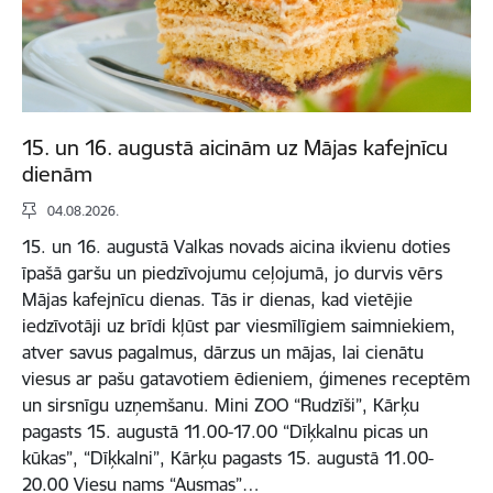
15. un 16. augustā aicinām uz Mājas kafejnīcu
dienām
04.08.2026.
15. un 16. augustā Valkas novads aicina ikvienu doties
īpašā garšu un piedzīvojumu ceļojumā, jo durvis vērs
Mājas kafejnīcu dienas. Tās ir dienas, kad vietējie
iedzīvotāji uz brīdi kļūst par viesmīlīgiem saimniekiem,
atver savus pagalmus, dārzus un mājas, lai cienātu
viesus ar pašu gatavotiem ēdieniem, ģimenes receptēm
un sirsnīgu uzņemšanu. Mini ZOO “Rudzīši”, Kārķu
pagasts 15. augustā 11.00-17.00 “Dīķkalnu picas un
kūkas”, “Dīķkalni”, Kārķu pagasts 15. augustā 11.00-
20.00 Viesu nams “Ausmas”…