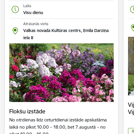
Laiks
Visu dienu
Atrašanās vieta
Valkas novada Kultūras centrs, Emīla Darziņa
iela 8
Vi
Flokšu izstāde
Vi
No otrdienas līdz ceturtdienai izstāde apskatāma
laikā no plkst.10.00 – 18.00, bet 7.augustā – no
B