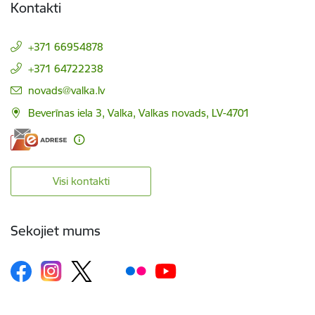
Kontakti
+371 66954878
+371 64722238
E-pasts:
novads@valka.lv
Beverīnas iela 3, Valka, Valkas novads, LV-4701
Visi kontakti
Sekojiet mums